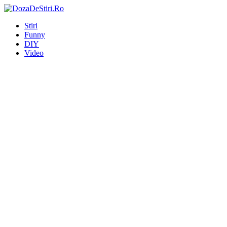
Stiri
Funny
DIY
Video