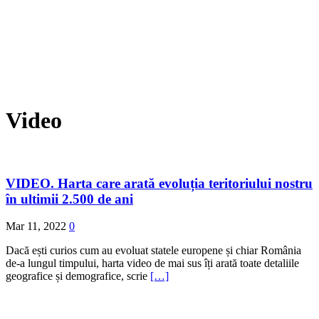
Video
VIDEO. Harta care arată evoluția teritoriului nostru
în ultimii 2.500 de ani
Mar 11, 2022
0
Dacă ești curios cum au evoluat statele europene și chiar România
de-a lungul timpului, harta video de mai sus îți arată toate detaliile
geografice și demografice, scrie
[…]