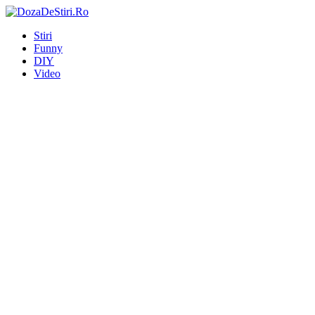
Stiri
Funny
DIY
Video