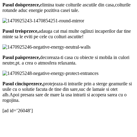
Pasul doisprezece,
elimina toate colturile ascutile din casa,colturile
rotunde aduc energie pozitiva casei tale.
Pasul treisprzece,
adauga cat mai multe oglinzi incaperilor dar tine
minte sa le eviti pe cele cu colturi ascutite!
Pasul paisprezece,
decoreaza-ti casa cu obiecte si mobila in culori
neutre,pt. a crea o atmosfera relaxanta.
Pasul cincisprezece,
protejeaza-ti intrarile prin a sterge geamurile si
usile cu o solutie facuta de tine din sare,suc de lamaie si otet
alb.Apoi presara sare de mare la usa intrarii si acopera sarea cu o
rogojina.
[ad id=’26048′]