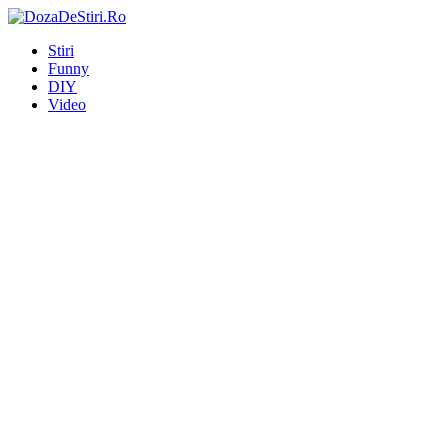
Stiri
Funny
DIY
Video