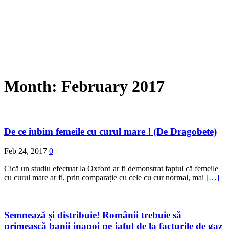
Month:
February 2017
De ce iubim femeile cu curul mare ! (De Dragobete)
Feb 24, 2017
0
Cică un studiu efectuat la Oxford ar fi demonstrat faptul că femeile
cu curul mare ar fi, prin comparație cu cele cu cur normal, mai
[…]
Semnează și distribuie! Românii trebuie să
primească banii inapoi pe jaful de la facturile de gaz