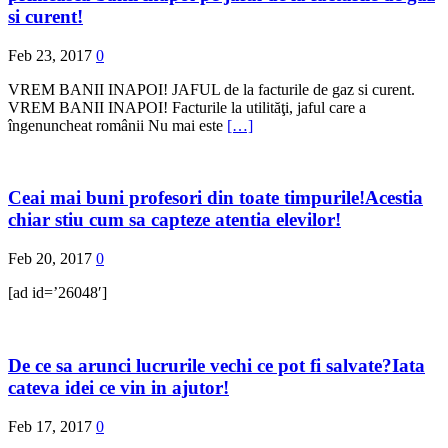
si curent!
Feb 23, 2017
0
VREM BANII INAPOI! JAFUL de la facturile de gaz si curent.
VREM BANII INAPOI! Facturile la utilităţi, jaful care a
îngenuncheat românii Nu mai este
[…]
Ceai mai buni profesori din toate timpurile!Acestia
chiar stiu cum sa capteze atentia elevilor!
Feb 20, 2017
0
[ad id=’26048′]
De ce sa arunci lucrurile vechi ce pot fi salvate?Iata
cateva idei ce vin in ajutor!
Feb 17, 2017
0