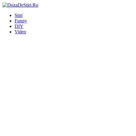
Stiri
Funny
DIY
Video