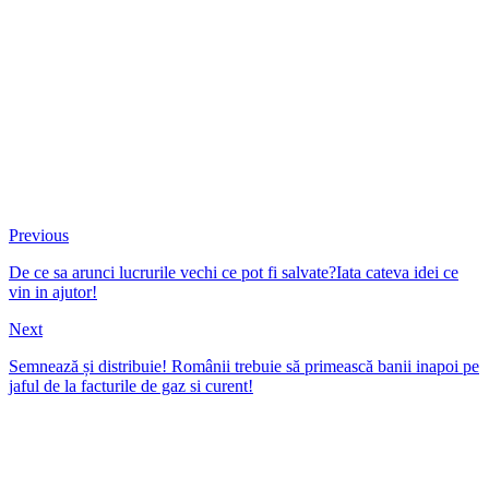
Previous
De ce sa arunci lucrurile vechi ce pot fi salvate?Iata cateva idei ce
vin in ajutor!
Next
Semnează și distribuie! Românii trebuie să primească banii inapoi pe
jaful de la facturile de gaz si curent!