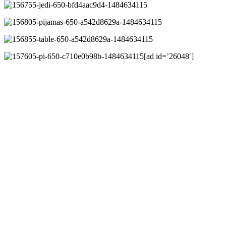
[ad id=’26048′]