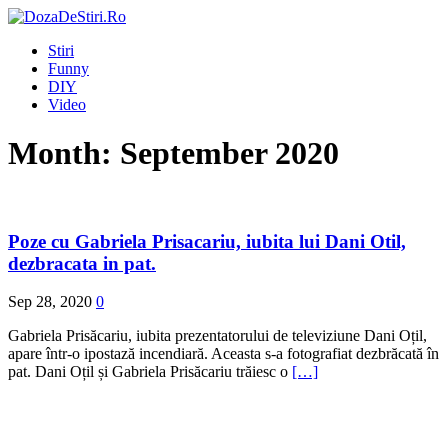
Stiri
Funny
DIY
Video
Month:
September 2020
Poze cu Gabriela Prisacariu, iubita lui Dani Otil,
dezbracata in pat.
Sep 28, 2020
0
Gabriela Prisăcariu, iubita prezentatorului de televiziune Dani Oțil,
apare într-o ipostază incendiară. Aceasta s-a fotografiat dezbrăcată în
pat. Dani Oțil și Gabriela Prisăcariu trăiesc o
[…]