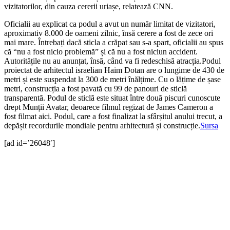
vizitatorilor, din cauza cererii uriașe, relatează CNN.
Oficialii au explicat ca podul a avut un număr limitat de vizitatori,
aproximativ 8.000 de oameni zilnic, însă cerere a fost de zece ori
mai mare. Întrebați dacă sticla a crăpat sau s-a spart, oficialii au spus
că “nu a fost nicio problemă” și că nu a fost niciun accident.
Autoritățile nu au anunțat, însă, când va fi redeschisă atracția.Podul
proiectat de arhitectul israelian Haim Dotan are o lungime de 430 de
metri și este suspendat la 300 de metri înălțime. Cu o lățime de șase
metri, construcția a fost pavată cu 99 de panouri de sticlă
transparentă. Podul de sticlă este situat între două piscuri cunoscute
drept Munții Avatar, deoarece filmul regizat de James Cameron a
fost filmat aici. Podul, care a fost finalizat la sfârșitul anului trecut, a
depășit recordurile mondiale pentru arhitectură și construcție.
Sursa
[ad id=’26048′]