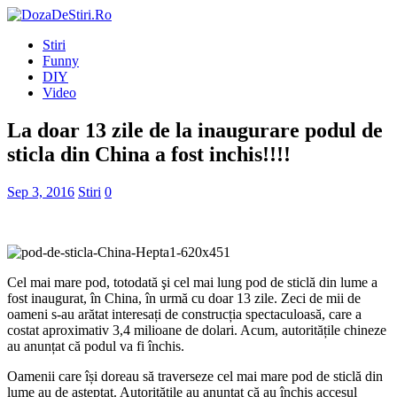
Stiri
Funny
DIY
Video
La doar 13 zile de la inaugurare podul de
sticla din China a fost inchis!!!!
Sep 3, 2016
Stiri
0
Cel mai mare pod, totodată şi cel mai lung pod de sticlă din lume a
fost inaugurat, în China, în urmă cu doar 13 zile. Zeci de mii de
oameni s-au arătat interesați de construcția spectaculoasă, care a
costat aproximativ 3,4 milioane de dolari. Acum, autoritățile chineze
au anunțat că podul va fi închis.
Oamenii care își doreau să traverseze cel mai mare pod de sticlă din
lume au de așteptat. Autoritățile au anunțat că au închis accesul