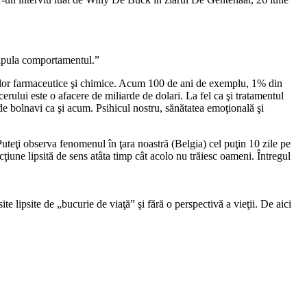
anipula comportamentul.”
triilor farmaceutice şi chimice. Acum 100 de ani de exemplu, 1% din
erului este o afacere de miliarde de dolari. La fel ca şi tratamentul
e bolnavi ca şi acum. Psihicul nostru, sănătatea emoţională şi
 Puteţi observa fenomenul în ţara noastră (Belgia) cel puţin 10 zile pe
une lipsită de sens atâta timp cât acolo nu trăiesc oameni. Întregul
te lipsite de „bucurie de viaţă” şi fără o perspectivă a vieţii. De aici