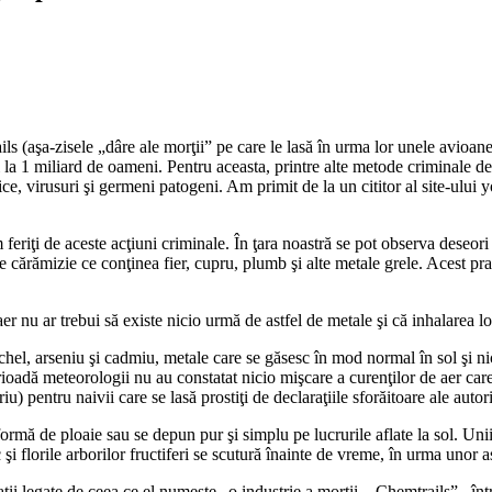
s (aşa-zisele „dâre ale morţii” pe care le lasă în urma lor unele avioane)
 la 1 miliard de oameni. Pentru aceasta, printre alte metode criminale de
ce, virusuri şi germeni patogeni. Am primit de la un cititor al site-ului 
eriţi de aceste acţiuni criminale. În ţara noastră se pot observa deseo
e cărămizie ce conţinea fier, cupru, plumb şi alte metale grele. Acest pra
r nu ar trebui să existe nicio urmă de astfel de metale şi că inhalarea lo
el, arseniu şi cadmiu, metale care se găsesc în mod normal în sol şi ni
rioadă meteorologii nu au constatat nicio mişcare a curenţilor de aer car
) pentru naivii care se lasă prostiţi de declaraţiile sforăitoare ale autorit
rmă de ploaie sau se depun pur şi simplu pe lucrurile aflate la sol. Unii
şi florile arborilor fructiferi se scutură înainte de vreme, în urma unor as
ii legate de ceea ce el numeşte „o industrie a morţii – Chemtrails” , înt