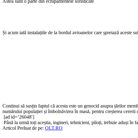
Astea sunt o parte din echipamentele sofisticate
Și acum iată instalațiile de la bordul avioanelor care șpreiază aceste 
Continui să susțin faptul că acesta este un genocid asupra țărilor me
numărului populației și îmbolnăvirea în masă, pentru creșterea cererii d
[ad id=’26048′]
Până la urmă toți aceștia, ingineri, tehnicieni, piloți, trebuie aduși în 
Articol Preluat de pe:
OLT.RO