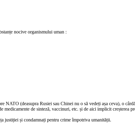
substanțe nocive organismului uman :
mbre NATO (deasupra Rusiei sau Chinei nu o să vedeți așa ceva), o cârdă
e medicamente de sinteză, vaccinuri, etc. și de aici implicit creșterea pr
fața justiției și condamnați pentru crime împotriva umanității.