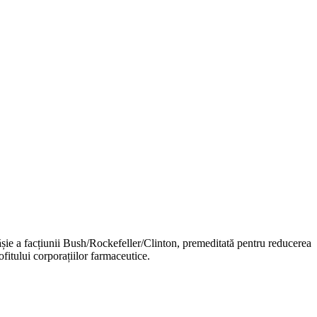
șie a facțiunii Bush/Rockefeller/Clinton, premeditată pentru reducerea
ofitului corporațiilor farmaceutice.