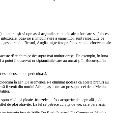
 nu au reuşit să oprească acţiunile criminale ale celor care se folosesc
 intoxicare, otrăvire şi îmbolnăvire a oamenilor, sunt răspândite pe
yogaesoteric din Bristol, Anglia, nişte fotografii extrem de elocvente ale
ri aceste dâre chimice deasupra mai multor oraşe. De exemplu, în luna
f a putut fi observat în săptămânile care au urmat şi în Bucureşti, în
r este deosebit de periculoasă.
cidecum în aer. De asemenea s-a eliminat ipoteza că aceste prafuri au
e să fi venit din nordul Africii, aşa cum au presupus cei de la Mediu.
ăţilor.
 spun că după ploaie, frunzele au fost acoperite de negreală şi de
tfel de ploi otrăvite. La fel se petrece cu viţa de vie, care pare arsă.
r-un interviu luat de Willy De Buck în ziarul De Gentenaar, 26 iulie