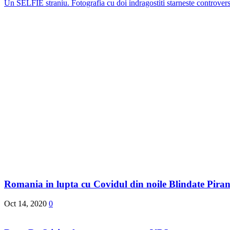
Un SELFIE straniu. Fotografia cu doi indragostiti starneste controvers
Romania in lupta cu Covidul din noile Blindate Pira
Oct 14, 2020
0