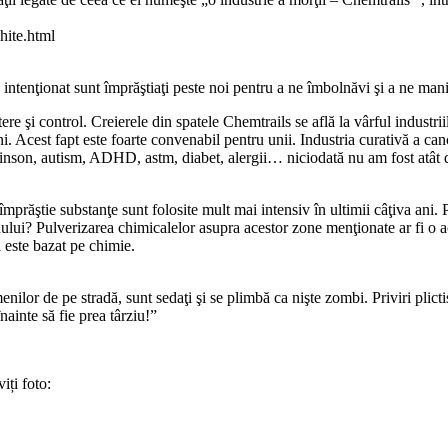
hite.html
 intenţionat sunt împrăştiaţi peste noi pentru a ne îmbolnăvi şi a ne m
ere şi control. Creierele din spatele Chemtrails se află la vârful indus
 Acest fapt este foarte convenabil pentru unii. Industria curativă a canc
rkinson, autism, ADHD, astm, diabet, alergii… niciodată nu am fost atât d
 împrăştie substanţe sunt folosite mult mai intensiv în ultimii câţiva ani.
i? Pulverizarea chimicalelor asupra acestor zone menţionate ar fi o acţi
l este bazat pe chimie.
ilor de pe stradă, sunt sedaţi şi se plimbă ca nişte zombi. Priviri plictisi
nainte să fie prea târziu!”
iți foto: