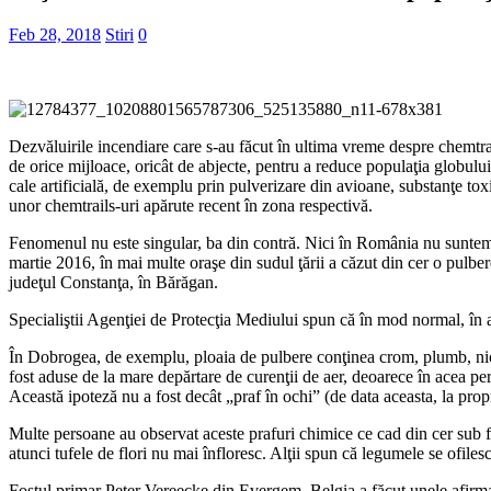
Feb 28, 2018
Stiri
0
Dezvăluirile incendiare care s-au făcut în ultima vreme despre chemtrail
de orice mijloace, oricât de abjecte, pentru a reduce populaţia globului
cale artificială, de exemplu prin pulverizare din avioane, substanţe toxi
unor chemtrails-uri apărute recent în zona respectivă.
Fenomenul nu este singular, ba din contră. Nici în România nu suntem f
martie 2016, în mai multe oraşe din sudul ţării a căzut din cer o pulber
judeţul Constanţa, în Bărăgan.
Specialiştii Agenţiei de Protecţia Mediului spun că în mod normal, în ae
În Dobrogea, de exemplu, ploaia de pulbere conţinea crom, plumb, nich
fost aduse de la mare depărtare de curenţii de aer, deoarece în acea pe
Această ipoteză nu a fost decât „praf în ochi” (de data aceasta, la propriu
Multe persoane au observat aceste prafuri chimice ce cad din cer sub fo
atunci tufele de flori nu mai înfloresc. Alţii spun că legumele se ofilesc 
Fostul primar Peter Vereecke din Evergem, Belgia a făcut unele afirmaţ