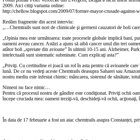
2009. Aici citiţi varianta online:
http://chellow.blogspot.com/2009/07/former-mayor-crusade-against-w
Redăm fragmente din acest interviu:
„…Chemtrails sunt nori de chimicale şi germeni cauzatori de boli care
„Opinia mea este următoarea: toate procesele globale implică bani, put
oameni aveau cancer. Astăzi a ajuns să aibă cancer unul din trei oameni.
atâtor boli „spreiate din avioane” în ultimii 10-15 ani. Alzheimer, Pa
intelectuală sunt sistematic subminate. Cum explicaţi asta?”
„Priviţi. Cu certitudine ei joacă un rol în asta pentru că avioanele care
lună. De ce nu vedeţi aceste Chemtrails deasupra Saharei sau Amazonulu
nostru mediu este infestat chimic: mâncarea, sistemul de sănătate, totu
Nimeni nu face nimic…
Pentru că procesul nostru de gândire este condiţionat. Priviţi ochii oamen
începe cruciada mea: oameni treziţi-vă, deschideţi-vă ochii, acţionaţi, î
În data de 17 februarie a fost un atac chemtrails asupra Constanței, priv