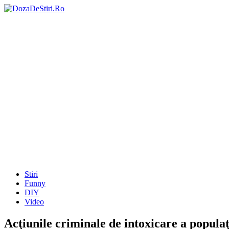
Stiri
Funny
DIY
Video
Acţiunile criminale de intoxicare a populaţ