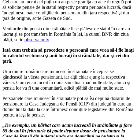
Cei care au lucrat cel puţin un an peste graniţa cu acte în regulă pot
să solicite pensie de la statul respectiv pentru perioada lucrată, dacă
îndeplinesc toate condiţiile de pensionare din ţara respectivă şi din
ţară de origine, scrie Gazeta de Sud.
Veniturile din pensia din străinătate li se plătesc de statul în care au
lucrat şi se pot transfera în România în lei, la cursul BNR din ziua
plăţii, scrie
observator.tv
.
Iată cum trebuia să procedeze o persoană care vrea să-i fie luaţi
în calculul vechimea şi anii lucraţi în străinătate, dar şi cei din
ţară.
Unii dintre românii care muncesc în străinătate încep să se
gândească la vârsta pensionarii, iar alţii chiar ajung la respectiva
vârstă. Cum ei au lucrat în două sau chiar mai multe state, atunci şi
pensia lor va fi una comunitară, adică plătită de mai multe state.
Persoanele care muncesc în străinătate pot să îşi depună dosarul de
pensionare la Casa Judeţeana de Pensii (CJP) din judeţul în care au
domiciliul la data la care întrunesc condiţiile legislative din România
pentru a ieşi la pensie.
„De exemplu, un bărbat care acum lucrează în străinătate şi face
65 de ani în februarie îşi poate depune dosar de pensionare la
Casa de Pensii din judeţul unde are domiciliul pe buletin şi la