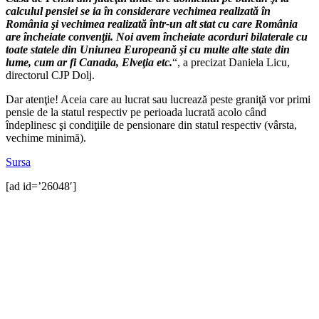
calculul pensiei se ia în considerare vechimea realizată în
România şi vechimea realizată într-un alt stat cu care România
are încheiate convenţii. Noi avem încheiate acorduri bilaterale cu
toate statele din Uniunea Europeană şi cu multe alte state din
lume, cum ar fi Canada, Elveţia etc.
“, a precizat Daniela Licu,
directorul CJP Dolj.
Dar atenţie! Aceia care au lucrat sau lucrează peste graniţă vor primi
pensie de la statul respectiv pe perioada lucrată acolo când
îndeplinesc şi condiţiile de pensionare din statul respectiv (vârsta,
vechime minimă).
Sursa
[ad id=’26048′]