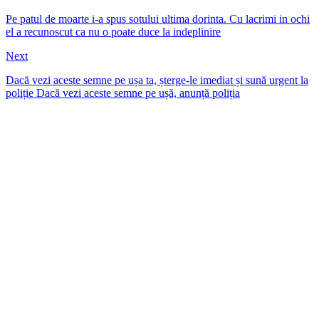
Pe patul de moarte i-a spus sotului ultima dorinta. Cu lacrimi in ochi
el a recunoscut ca nu o poate duce la indeplinire
Next
Dacă vezi aceste semne pe ușa ta, șterge-le imediat și sună urgent la
poliție Dacă vezi aceste semne pe ușă, anunță poliția