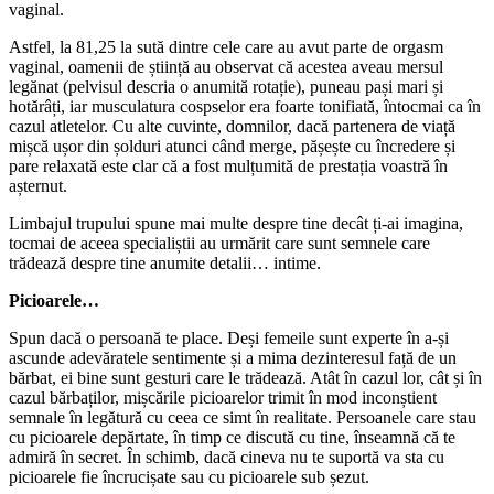
vaginal.
Astfel, la 81,25 la sută dintre cele care au avut parte de orgasm
vaginal, oamenii de știință au observat că acestea aveau mersul
legănat (pelvisul descria o anumită rotație), puneau pași mari și
hotărâți, iar musculatura cospselor era foarte tonifiată, întocmai ca în
cazul atletelor. Cu alte cuvinte, domnilor, dacă partenera de viață
mișcă ușor din șolduri atunci când merge, pășește cu încredere și
pare relaxată este clar că a fost mulțumită de prestația voastră în
așternut.
Limbajul trupului spune mai multe despre tine decât ți-ai imagina,
tocmai de aceea specialiștii au urmărit care sunt semnele care
trădează despre tine anumite detalii… intime.
Picioarele…
Spun dacă o persoană te place. Deși femeile sunt experte în a-și
ascunde adevăratele sentimente și a mima dezinteresul față de un
bărbat, ei bine sunt gesturi care le trădează. Atât în cazul lor, cât și în
cazul bărbaților, mișcările picioarelor trimit în mod inconștient
semnale în legătură cu ceea ce simt în realitate. Persoanele care stau
cu picioarele depărtate, în timp ce discută cu tine, înseamnă că te
admiră în secret. În schimb, dacă cineva nu te suportă va sta cu
picioarele fie încrucișate sau cu picioarele sub șezut.