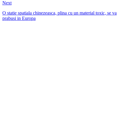
Next
O statie spatiala chinezeasca, plina cu un material toxic, se va
prabusi in Europa