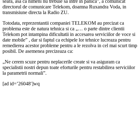
seara, asa ca nimeni nu trebuie sa intre in panica”, a comunicat
directorul de comunicare Telekom, doamna Ruxandra Voda, in
transmisiune directa la Radio ZU.
Totodata, reprezentantii companiei TELEKOM au precizat ca
problema este de natura tehnica si ca „… o parte dintre clientii
Telekom pot intampina dificultatii in accesarea serviciilor de voce si
date mobile” , dar si faptul ca echipele lor tehnice lucreaza pentru
remedierea acestor probleme pentru a le rezolva in cel mai scurt timp
posibil. De asemenea precizeaza ca:
„Ne cerem scuze pentru neplacerile create si va asiguram ca
specialistii nostri depun toate eforturile pentru restabilirea serviciilor
la parametrii normali”.
[ad id=’26048′]wq