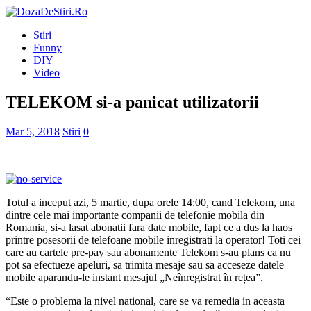
Stiri
Funny
DIY
Video
TELEKOM si-a panicat utilizatorii
Mar 5, 2018
Stiri
0
Totul a inceput azi, 5 martie, dupa orele 14:00, cand Telekom, una
dintre cele mai importante companii de telefonie mobila din
Romania, si-a lasat abonatii fara date mobile, fapt ce a dus la haos
printre posesorii de telefoane mobile inregistrati la operator! Toti cei
care au cartele pre-pay sau abonamente Telekom s-au plans ca nu
pot sa efectueze apeluri, sa trimita mesaje sau sa acceseze datele
mobile aparandu-le instant mesajul „Neînregistrat în rețea”.
“Este o problema la nivel national, care se va remedia in aceasta