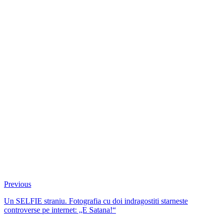
Previous
Un SELFIE straniu. Fotografia cu doi indragostiti starneste
controverse pe internet: „E Satana!“