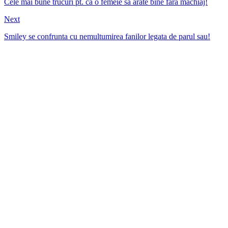
Cele mai bune trucuri pt. ca o femeie sa arate bine fara machiaj!
Next
Smiley se confrunta cu nemultumirea fanilor legata de parul sau!