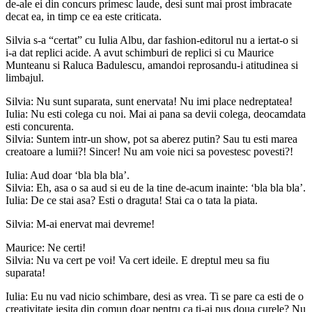
de-ale ei din concurs primesc laude, desi sunt mai prost imbracate
decat ea, in timp ce ea este criticata.
Silvia s-a “certat” cu Iulia Albu, dar fashion-editorul nu a iertat-o si
i-a dat replici acide. A avut schimburi de replici si cu Maurice
Munteanu si Raluca Badulescu, amandoi reprosandu-i atitudinea si
limbajul.
Silvia: Nu sunt suparata, sunt enervata! Nu imi place nedreptatea!
Iulia: Nu esti colega cu noi. Mai ai pana sa devii colega, deocamdata
esti concurenta.
Silvia: Suntem intr-un show, pot sa aberez putin? Sau tu esti marea
creatoare a lumii?! Sincer! Nu am voie nici sa povestesc povesti?!
Iulia: Aud doar ‘bla bla bla’.
Silvia: Eh, asa o sa aud si eu de la tine de-acum inainte: ‘bla bla bla’.
Iulia: De ce stai asa? Esti o draguta! Stai ca o tata la piata.
Silvia: M-ai enervat mai devreme!
Maurice: Ne certi!
Silvia: Nu va cert pe voi! Va cert ideile. E dreptul meu sa fiu
suparata!
Iulia: Eu nu vad nicio schimbare, desi as vrea. Ti se pare ca esti de o
creativitate iesita din comun doar pentru ca ti-ai pus doua curele? Nu