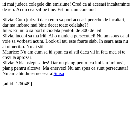
iti mai judeca colegele din emisiune! Cred ca ai aceeasi incaltaminte
de ieri. Ai un cearsaf pe tine. Esti intr-un concurs!
Silvia: Cum jurizati daca eu o sa port aceeasi pereche de incaltari,
dar ma imbrac mai bine decat toate celelalte?!
Iulia: Eu nu o sa port niciodata pantofi de 300 de lei!
Silvia, incepi sa ma iriti. Ai o manie a persecutiei! Nu am spus ca ai
voie sa vorbesti acum. Look-ul tau este foarte slab. In seara asta nu
ai nimerit-o. Nu ai stil.
Maurice: Nu am cum sa iti spun ca ai stil daca vii in fata mea si te
crezi la aprozar!
Silvia: Abia astept sa ies! Dar nu plang pentru ca imi iau ‘minus’,
plang pentru altceva. Ma enervez! Nu am spus ca sunt persecutata!
Nu am atitudinea necesara!
Sursa
[ad id=’26048′]