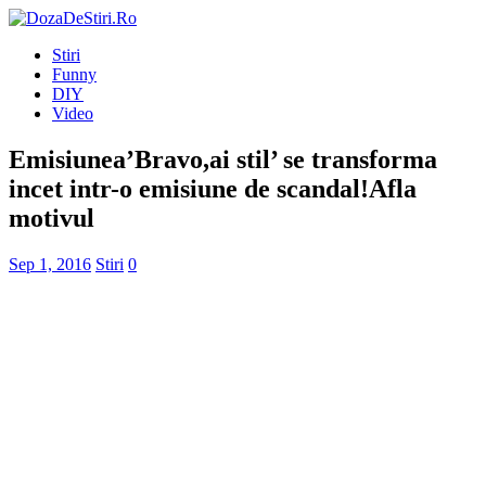
Stiri
Funny
DIY
Video
Emisiunea’Bravo,ai stil’ se transforma
incet intr-o emisiune de scandal!Afla
motivul
Sep 1, 2016
Stiri
0