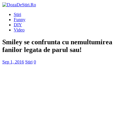
Stiri
Funny
DIY
Video
Smiley se confrunta cu nemultumirea
fanilor legata de parul sau!
Sep 1, 2016
Stiri
0