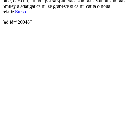
bine, daca nu, nu. Nu pot sa spun daca sunt gata sau nu sunt gata”.
Smiley a adaugat ca nu se grabeste si ca nu cauta o noua
relatie.
Sursa
[ad id=’26048′]