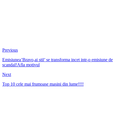
Previous
Emisiunea’Bravo,ai stil’ se transforma incet intr-o emisiune de
scandal!Afla motivul
Next
Top 10 cele mai frumoase masini din lume!!!!