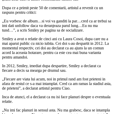
Dupa ce a primit peste 50 de comentarii, artistul a revenit cu un
raspuns pentru critici:
„Eu vorbesc de album…si voi va ganditi la par…cred ca ar trebui sa
imi dati unfollow daca va deranjeaza parul lung…Eu nu ma
tund…”, a scris Smiley pe pagina sa de socializare.
Smiley a avut o relatie de cinci ani cu Laura Cosoi, dupa care nu a
mai aparut public cu nicio iubita. Cei doi s-au despartit in 2012. La
momentul respectiv, cei doi au declarat ca au ajuns la un comun
acord la aceasta hotarare, pentru ca este cea mai buna varianta
pentru amandoi.
In 2012, Smiley, imediat dupa despartire, Smiley a declarat ca
fiecare a decis sa mearga pe drumul sau.
„Fiecare are viata lui acum, noi in primul rand am fost prieteni in
afara de restul ce s-a mai intamplat. Cred ca am ramas la stadiul asta,
de prieteni”, a declarat artistul pentru Ciao.
Inca de atunci, el a declarat ca nu isi face planuri despre o eventuala
relatie.
„Nu imi fac planuri in sensul asta. Nu ma grabesc, daca se intampla