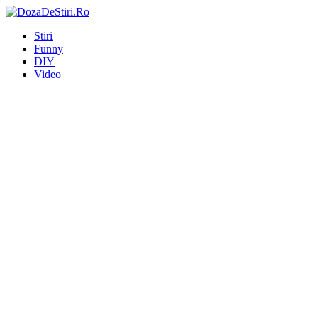
Stiri
Funny
DIY
Video