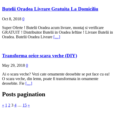
Butelii Oradea Livrare Gratuita La Domiciliu
Oct 8, 2018
0
Super Oferte ! Butelii Oradea acum livrare, montaj si verificare
GRATUIT ! Distribuitor Butelii in Oradea Ieftine ! Livrare Butelii in
Oradea. Butelii Oradea Livrare
[…]
Transforma orice scara veche (DIY)
May 29, 2018
0
Ai o scara veche? Vezi cate ornamente deosebite se pot face cu ea!
O scara veche, din lemn, poate fi transformata in ornamente
deosebite. Fie
[…]
Posts pagination
«
1
2
3
4
…
15
»