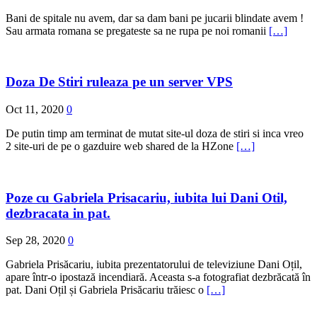
Bani de spitale nu avem, dar sa dam bani pe jucarii blindate avem !
Sau armata romana se pregateste sa ne rupa pe noi romanii
[…]
Doza De Stiri ruleaza pe un server VPS
Oct 11, 2020
0
De putin timp am terminat de mutat site-ul doza de stiri si inca vreo
2 site-uri de pe o gazduire web shared de la HZone
[…]
Poze cu Gabriela Prisacariu, iubita lui Dani Otil,
dezbracata in pat.
Sep 28, 2020
0
Gabriela Prisăcariu, iubita prezentatorului de televiziune Dani Oțil,
apare într-o ipostază incendiară. Aceasta s-a fotografiat dezbrăcată în
pat. Dani Oțil și Gabriela Prisăcariu trăiesc o
[…]