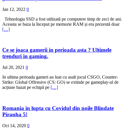
Jan 12, 2022
0
Tehnologia SSD a fost utilizată pe computere timp de zeci de ani.
Aceasta se baza la început pe memorie RAM și era prezentă doar
[…]
Ce se joaca gamerii in perioada asta ? Ultimele
trenduri in gaming.
Jul 20, 2021
0
In ultima perioada gameri au luat cu asalt jocul CSGO, Counter-
Strike: Global Offensive (CS: GO) se extinde pe gameplay-ul de
acțiune bazat pe echipă pe
[…]
Romania in lupta cu Covidul din noile Blindate
Piranha 5!
Oct 14, 2020
0