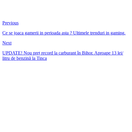
Previous
Ce se joaca gamerii in perioada asta ? Ultimele trenduri in gaming.
Next
UPDATE! Nou preț record la carburant în Bihor. Aproape 13 lei/
litru de benzină la Tinca