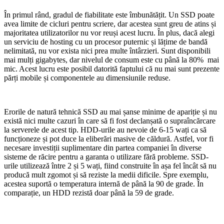
În primul rând, gradul de fiabilitate este îmbunătățit. Un SSD poate
avea limite de cicluri pentru scriere, dar acestea sunt greu de atins și
majoritatea utilizatorilor nu vor reuși acest lucru. În plus, dacă alegi
un serviciu de hosting cu un procesor puternic și lățime de bandă
nelimitată, nu vor exista nici prea multe întârzieri. Sunt disponibili
mai mulți gigabytes, dar nivelul de consum este cu până la 80% mai
mic. Acest lucru este posibil datorită faptului că nu mai sunt prezente
părți mobile și componentele au dimensiunile reduse.
Erorile de natură tehnică SSD au mai șanse minime de apariție și nu
există nici multe cazuri în care să fi fost declanșată o supraîncărcare
la serverele de acest tip. HDD-urile au nevoie de 6-15 wați ca să
funcționeze și pot duce la eliberări masive de căldură. Astfel, vor fi
necesare investiții suplimentare din partea companiei în diverse
sisteme de răcire pentru a garanta o utilizare fără probleme. SSD-
urile utilizează între 2 și 5 wați, fiind construite în așa fel încât să nu
producă mult zgomot și să reziste la medii dificile. Spre exemplu,
acestea suportă o temperatura internă de până la 90 de grade. În
comparație, un HDD rezistă doar până la 59 de grade.