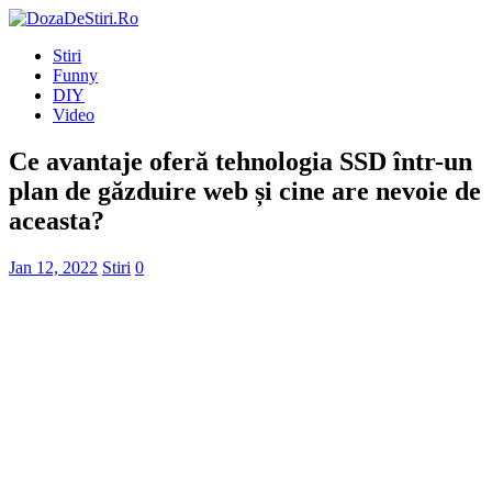
Stiri
Funny
DIY
Video
Ce avantaje oferă tehnologia SSD într-un
plan de găzduire web și cine are nevoie de
aceasta?
Jan 12, 2022
Stiri
0