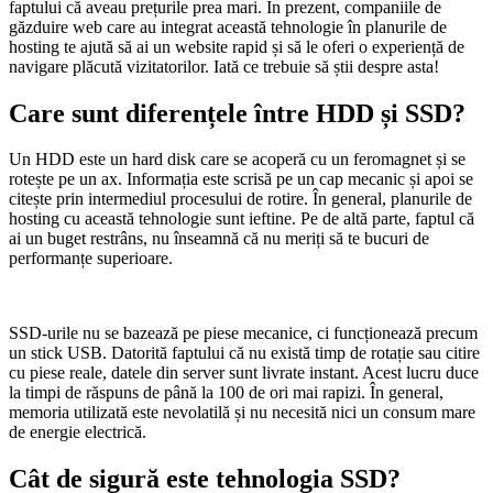
faptului că aveau prețurile prea mari. În prezent, companiile de
găzduire web care au integrat această tehnologie în planurile de
hosting te ajută să ai un website rapid și să le oferi o experiență de
navigare plăcută vizitatorilor. Iată ce trebuie să știi despre asta!
Care sunt diferențele între HDD și SSD?
Un HDD este un hard disk care se acoperă cu un feromagnet și se
rotește pe un ax. Informația este scrisă pe un cap mecanic și apoi se
citește prin intermediul procesului de rotire. În general, planurile de
hosting cu această tehnologie sunt ieftine. Pe de altă parte, faptul că
ai un buget restrâns, nu înseamnă că nu meriți să te bucuri de
performanțe superioare.
SSD-urile nu se bazează pe piese mecanice, ci funcționează precum
un stick USB. Datorită faptului că nu există timp de rotație sau citire
cu piese reale, datele din server sunt livrate instant. Acest lucru duce
la timpi de răspuns de până la 100 de ori mai rapizi. În general,
memoria utilizată este nevolatilă și nu necesită nici un consum mare
de energie electrică.
Cât de sigură este tehnologia SSD?