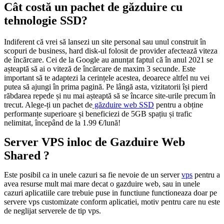
Cât costă un pachet de găzduire cu
tehnologie SSD?
Indiferent că vrei să lansezi un site personal sau unul construit în
scopuri de business, hard disk-ul folosit de provider afectează viteza
de încărcare. Cei de la Google au anunțat faptul că în anul 2021 se
așteaptă să ai o viteză de încărcare de maxim 3 secunde. Este
important să te adaptezi la cerințele acestea, deoarece altfel nu vei
putea să ajungi în prima pagină. Pe lângă asta, vizitatorii își pierd
răbdarea repede și nu mai așteaptă să se încarce site-urile precum în
trecut. Alege-ți un pachet de
găzduire web SSD
pentru a obține
performanțe superioare și beneficiezi de 5GB spațiu și trafic
nelimitat, începând de la 1.99 €/lună!
Server VPS inloc de Gazduire Web
Shared ?
Este posibil ca in unele cazuri sa fie nevoie de un server
vps
pentru a
avea resurse mult mai mare decat o gazduire web, sau in unele
cazuri aplicatiile care trebuie puse in functiune functioneaza doar pe
servere vps customizate conform aplicatiei, motiv pentru care nu este
de neglijat serverele de tip vps.