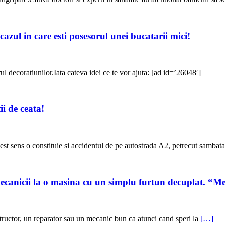
 cazul in care esti posesorul unei bucatarii mici!
l decoratiunilor.Iata cateva idei ce te vor ajuta: [ad id=’26048′]
ii de ceata!
est sens o constituie si accidentul de pe autostrada A2, petrecut sambat
mecanicii la o masina cu un simplu furtun decuplat. “Me
tructor, un reparator sau un mecanic bun ca atunci cand speri la
[…]