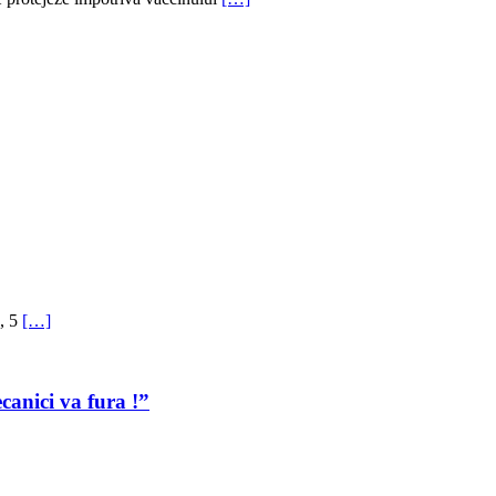
a, 5
[…]
canici va fura !”