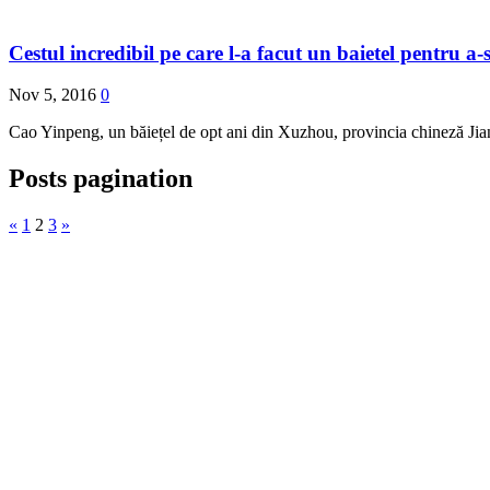
Cestul incredibil pe care l-a facut un baietel pentru a-s
Nov 5, 2016
0
Cao Yinpeng, un băiețel de opt ani din Xuzhou, provincia chineză Jiang
Posts pagination
«
1
2
3
»