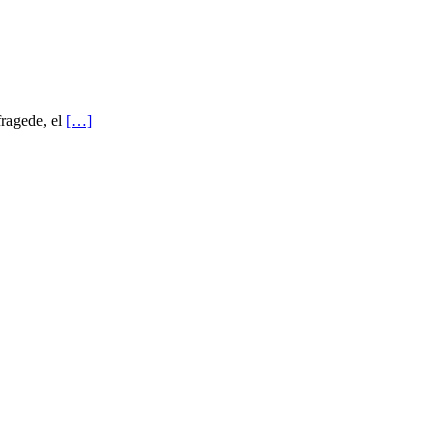
fragede, el
[…]