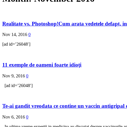
Realitate vs. Photoshop!Cum arata vedetele defapt, in 
Nov 14, 2016
0
[ad id=’26048′]
11 exemple de oameni foarte idioţi
Nov 9, 2016
0
[ad id=’26048′]
Te-ai gandit vreodata ce contine un vaccin antigripal
Nov 6, 2016
0
In ultima vreme expertii in medicina au discutat despre vaccinurile ant