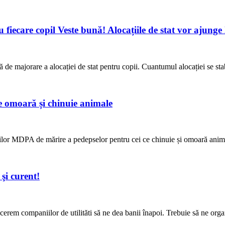
u fiecare copil Veste bună! Alocațiile de stat vor ajunge 
de majorare a alocației de stat pentru copii. Cuantumul alocației se sta
ce omoară și chinuie animale
lor MDPA de mărire a pedepselor pentru cei ce chinuie și omoară animal
i curent!
cerem companiilor de utilităti să ne dea banii înapoi. Trebuie să ne or