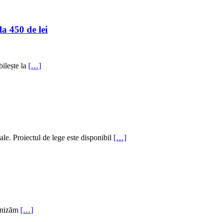
la 450 de lei
bilește la
[…]
e. Proiectul de lege este disponibil
[…]
ganizăm
[…]