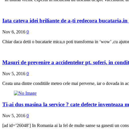
Iata cateva idei briliante de a-ti redecora bucataria,in
Nov 6, 2016
0
Chiar daca detii o bucatarie mica,o poti transforma in ‘wow’ ,cu ajutoru
Masuri de prevenire a accidentelor pt. soferi, in condit
Nov 5, 2016
0
Ceata una dintre conditiile meteo cele mai perverse, iar o dovada in ac
Ti-ai dus masina la service ? cate defecte inventeaza 
Nov 5, 2016
0
[ad id=’26048′] In Romania ai la fel de multe sanse sa gasesti un cons