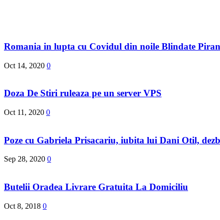
Romania in lupta cu Covidul din noile Blindate Pira
Oct 14, 2020
0
Doza De Stiri ruleaza pe un server VPS
Oct 11, 2020
0
Poze cu Gabriela Prisacariu, iubita lui Dani Otil, dezb
Sep 28, 2020
0
Butelii Oradea Livrare Gratuita La Domiciliu
Oct 8, 2018
0