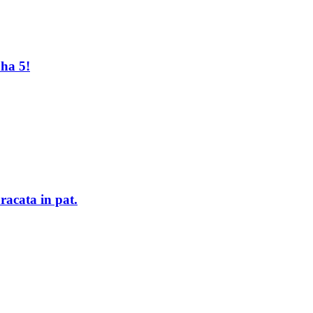
nha 5!
racata in pat.