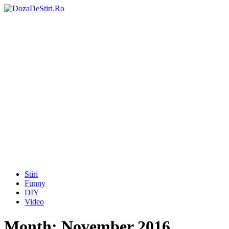
Stiri
Funny
DIY
Video
Month:
November 2016