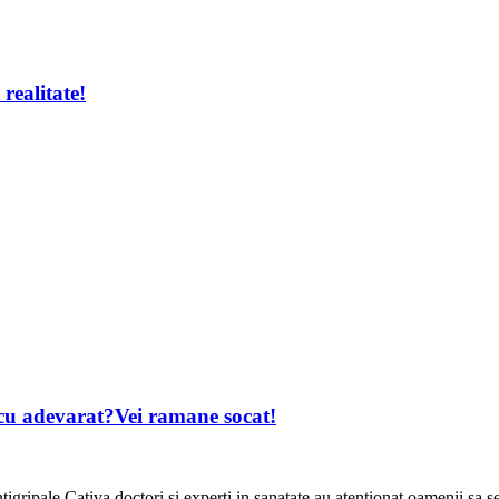
realitate!
 cu adevarat?Vei ramane socat!
igripale.Cativa doctori si experti in sanatate au atentionat oamenii sa 